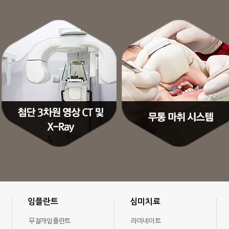
임플란트
심미치료
무절개임플란트
라미네이트