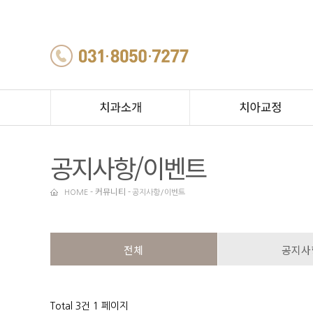
치과소개&의료진소개
교정전문치과
공지사항/이벤트
진료안내
스페셜교정
둘러보기
증상별교정
- 커뮤니티 -
HOME
공지사항/이벤트
장치별교정
연령별교정
전체
공지사
Total 3건
1 페이지