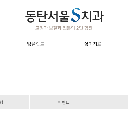
무절개임플란트
라미네이트
발치즉시임플란트
지르코니아
뼈이식임플란트
올세라믹
임플란트틀니
잇몸성형
임플란트재수술
치아미백
임플란트 보험치료
항
이벤트