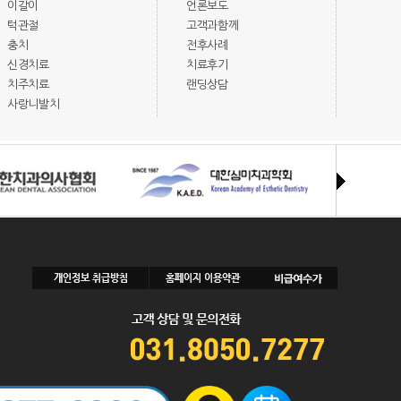
이갈이
언론보도
턱관절
고객과함께
충치
전후사례
신경치료
치료후기
치주치료
랜딩상담
사랑니발치