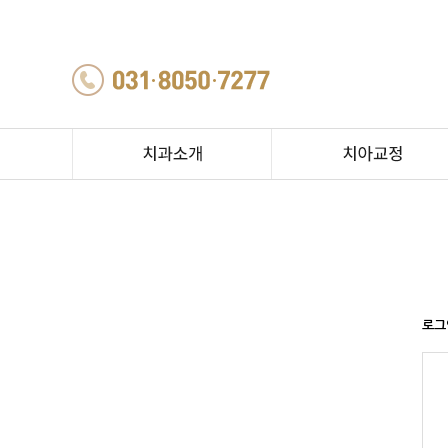
치과소개&의료진소개
교정전문치과
진료안내
스페셜교정
둘러보기
증상별교정
장치별교정
연령별교정
로그