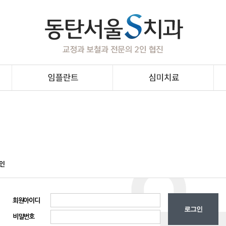
무절개임플란트
라미네이트
발치즉시임플란트
지르코니아
뼈이식임플란트
올세라믹
임플란트틀니
잇몸성형
임플란트재수술
치아미백
인
임플란트 보험치료
회원아이디
비밀번호